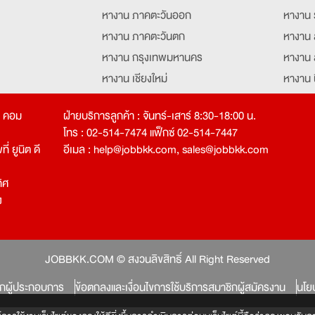
หางาน ภาคตะวันออก
หางาน 
หางาน ภาคตะวันตก
หางาน 
หางาน กรุงเทพมหานคร
หางาน 
หางาน เชียงใหม่
หางาน 
หางาน ฉะเชิงเทรา
หางานอ
ท คอม
ฝ่ายบริการลูกค้า : จันทร์-เสาร์ 8:30-18:00 น.
โทร : 02-514-7474 แฟ็กซ์ 02-514-7447
่ ยูนิต ดี
อีเมล :
help@jobbkk.com
,
sales@jobbkk.com
ิศ
ง
tion
JOBBKK.COM © สงวนลิขสิทธิ์ All Right Reserved
ิกผู้ประกอบการ
ข้อตกลงและเงื่อนไขการใช้บริการสมาชิกผู้สมัครงาน
นโย