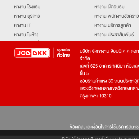
หางาน โรงแรม
หางาน ฝึกอบรม
หางาน ธุรการ
หางาน พนักงานชั่วคราว
หางาน IT
หางาน บริการลูกค้า
หางาน ในห้าง
หางาน ประชาสัมพันธ์
หางาน ท่องเที่ยว
หางาน รับโทรศัพท์
บริษัท จัดหางาน จ๊อบบีเคเค ดอ
หางาน จัดซื้อ
หางาน ประสานงาน
จำกัด
หางาน การขาย
หางาน จองตั๋ว
เลขที่ 625 อาคารทัศนียา ห้องเลขที
หางาน คีย์ข้อมูล
หางาน ร้านอาหาร
ชั้น 5
ซอยรามคำแหง 39 ถนนประชาอุท
หางาน บุคคล
หางาน กุ๊ก
แขวงวังทองหลางเขตวังทองหลา
หางาน วิศวกร
หางาน นักศึกษาฝึกงาน
กรุงเทพฯ 10310
หางาน เจ้าหน้าที่รักษาความปลอดภัย
หางาน Mobile Applica
Developer
หางาน พนักงานขับรถ
หางาน ล่ามแปลภาษา
หางาน ผู้จัดการ
บริการสรรหาพนักงาน
ข้อตกลงและเงื่อนไขการใช้บริการสมาช
โปรแกรมเมอร์
บริษัทจัดหางาน
เจ้าหน้าที่ความปลอดภัย