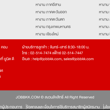
หางาน ภาคอีสาน
หางาน 
หางาน ภาคตะวันออก
หางาน 
หางาน ภาคตะวันตก
หางาน 
หางาน กรุงเทพมหานคร
หางาน 
หางาน เชียงใหม่
หางาน 
หางาน ฉะเชิงเทรา
หางานอ
ท คอม
ฝ่ายบริการลูกค้า : จันทร์-เสาร์ 8:30-18:00 น.
โทร : 02-514-7474 แฟ็กซ์ 02-514-7447
่ ยูนิต ดี
อีเมล :
help@jobbkk.com
,
sales@jobbkk.com
ิศ
ง
tion
JOBBKK.COM © สงวนลิขสิทธิ์ All Right Reserved
ิกผู้ประกอบการ
ข้อตกลงและเงื่อนไขการใช้บริการสมาชิกผู้สมัครงาน
นโย