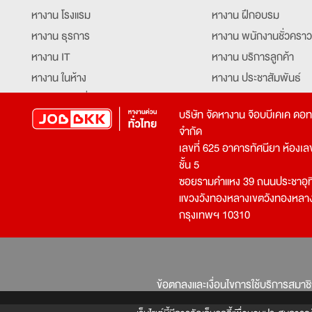
หางาน โรงแรม
หางาน ฝึกอบรม
หางาน ธุรการ
หางาน พนักงานชั่วคราว
หางาน IT
หางาน บริการลูกค้า
หางาน ในห้าง
หางาน ประชาสัมพันธ์
หางาน ท่องเที่ยว
หางาน รับโทรศัพท์
บริษัท จัดหางาน จ๊อบบีเคเค ดอ
หางาน จัดซื้อ
หางาน ประสานงาน
จำกัด
หางาน การขาย
หางาน จองตั๋ว
เลขที่ 625 อาคารทัศนียา ห้องเลขที
หางาน คีย์ข้อมูล
หางาน ร้านอาหาร
ชั้น 5
ซอยรามคำแหง 39 ถนนประชาอุท
หางาน บุคคล
หางาน กุ๊ก
แขวงวังทองหลางเขตวังทองหลา
หางาน วิศวกร
หางาน นักศึกษาฝึกงาน
กรุงเทพฯ 10310
หางาน เจ้าหน้าที่รักษาความปลอดภัย
หางาน Mobile Applica
Developer
หางาน พนักงานขับรถ
หางาน ล่ามแปลภาษา
หางาน ผู้จัดการ
บริการสรรหาพนักงาน
ข้อตกลงและเงื่อนไขการใช้บริการสมาช
โปรแกรมเมอร์
บริษัทจัดหางาน
เจ้าหน้าที่ความปลอดภัย