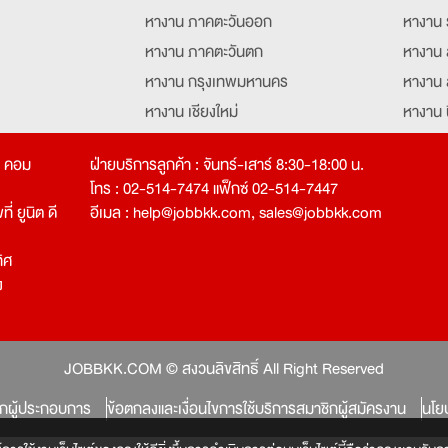
หางาน ภาคตะวันออก
หางาน 
หางาน ภาคตะวันตก
หางาน 
หางาน กรุงเทพมหานคร
หางาน 
หางาน เชียงใหม่
หางาน 
หางาน ฉะเชิงเทรา
หางานอ
ท คอม
ฝ่ายบริการลูกค้า : จันทร์-เสาร์ 8:30-18:00 น.
โทร : 02-514-7474 แฟ็กซ์ 02-514-7447
่ ยูนิต ดี
อีเมล :
help@jobbkk.com
,
sales@jobbkk.com
ิศ
ง
tion
JOBBKK.COM © สงวนลิขสิทธิ์ All Right Reserved
ิกผู้ประกอบการ
ข้อตกลงและเงื่อนไขการใช้บริการสมาชิกผู้สมัครงาน
นโย