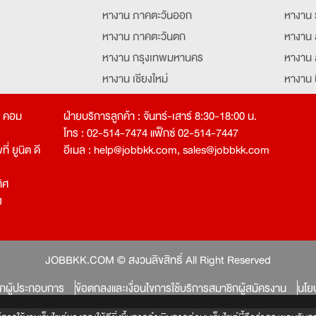
หางาน ภาคตะวันออก
หางาน 
หางาน ภาคตะวันตก
หางาน 
หางาน กรุงเทพมหานคร
หางาน 
หางาน เชียงใหม่
หางาน 
หางาน ฉะเชิงเทรา
หางานอ
ท คอม
ฝ่ายบริการลูกค้า : จันทร์-เสาร์ 8:30-18:00 น.
โทร : 02-514-7474 แฟ็กซ์ 02-514-7447
่ ยูนิต ดี
อีเมล :
help@jobbkk.com
,
sales@jobbkk.com
ิศ
ง
tion
JOBBKK.COM © สงวนลิขสิทธิ์ All Right Reserved
ิกผู้ประกอบการ
ข้อตกลงและเงื่อนไขการใช้บริการสมาชิกผู้สมัครงาน
นโย