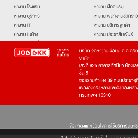
หางาน โรงแรม
หางาน ฝึกอบรม
หางาน ธุรการ
หางาน พนักงานชั่วคราว
หางาน IT
หางาน บริการลูกค้า
หางาน ในห้าง
หางาน ประชาสัมพันธ์
หางาน ท่องเที่ยว
หางาน รับโทรศัพท์
บริษัท จัดหางาน จ๊อบบีเคเค ดอ
หางาน จัดซื้อ
หางาน ประสานงาน
จำกัด
หางาน การขาย
หางาน จองตั๋ว
เลขที่ 625 อาคารทัศนียา ห้องเลขที
หางาน คีย์ข้อมูล
หางาน ร้านอาหาร
ชั้น 5
ซอยรามคำแหง 39 ถนนประชาอุท
หางาน บุคคล
หางาน กุ๊ก
แขวงวังทองหลางเขตวังทองหลา
หางาน วิศวกร
หางาน นักศึกษาฝึกงาน
กรุงเทพฯ 10310
หางาน เจ้าหน้าที่รักษาความปลอดภัย
หางาน Mobile Applica
Developer
หางาน พนักงานขับรถ
หางาน ล่ามแปลภาษา
หางาน ผู้จัดการ
บริการสรรหาพนักงาน
ข้อตกลงและเงื่อนไขการใช้บริการสมาช
โปรแกรมเมอร์
บริษัทจัดหางาน
เจ้าหน้าที่ความปลอดภัย