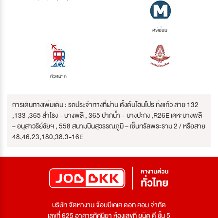
ศรีเอี่ยม
หัวหมาก
การเดินทางเพิ่มเติม : รถประจำทางที่ผ่าน ตั้งต้นโฮมโปร กิ่งแก้ว สาย 132
,133 ,365 สำโรง – บางพลี , 365 ปากน้ำ – บางปะกง ,R26E เคหะบางพลี
– อนุสาวรีย์ชัยฯ , 558 สนามบินสุวรรณภูมิ – เซ็นทรัลพระราม 2 / หรือสาย
48,46,23,180,38,3-16E
บริษัท จัดหางาน จ๊อบบีเคเค ดอท คอม จำกัด
เลขที่ 625 อาคารทัศนียา ห้องเลขที่ ยูนิต ดี ชั้น 5