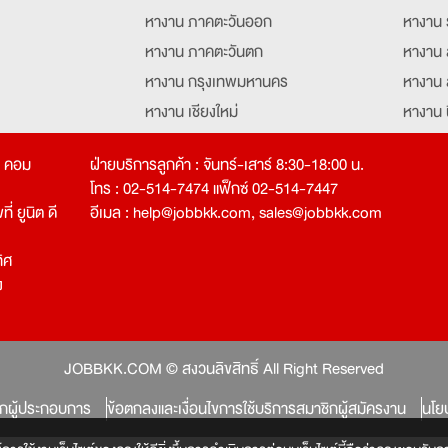
หางาน ภาคตะวันออก
หางาน 
หางาน ภาคตะวันตก
หางาน 
หางาน กรุงเทพมหานคร
หางาน 
หางาน เชียงใหม่
หางาน 
หางาน ฉะเชิงเทรา
หางานอ
ท คอม
ฝ่ายบริการลูกค้า : จันทร์-เสาร์ 8:30-18:00 น.
โทร : 02-514-7474 แฟ็กซ์ 02-514-7447
่ ยูนิต ดี
อีเมล :
help@jobbkk.com
,
sales@jobbkk.com
ิศ
ง
tion
JOBBKK.COM © สงวนลิขสิทธิ์ All Right Reserved
ิกผู้ประกอบการ
ข้อตกลงและเงื่อนไขการใช้บริการสมาชิกผู้สมัครงาน
นโย