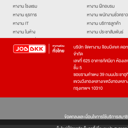
หางาน โรงแรม
หางาน ฝึกอบรม
หางาน ธุรการ
หางาน พนักงานชั่วคราว
หางาน IT
หางาน บริการลูกค้า
หางาน ในห้าง
หางาน ประชาสัมพันธ์
หางาน ท่องเที่ยว
หางาน รับโทรศัพท์
บริษัท จัดหางาน จ๊อบบีเคเค ดอ
หางาน จัดซื้อ
หางาน ประสานงาน
จำกัด
หางาน การขาย
หางาน จองตั๋ว
เลขที่ 625 อาคารทัศนียา ห้องเลขที
หางาน คีย์ข้อมูล
หางาน ร้านอาหาร
ชั้น 5
ซอยรามคำแหง 39 ถนนประชาอุท
หางาน บุคคล
หางาน กุ๊ก
แขวงวังทองหลางเขตวังทองหลา
หางาน วิศวกร
หางาน นักศึกษาฝึกงาน
กรุงเทพฯ 10310
หางาน เจ้าหน้าที่รักษาความปลอดภัย
หางาน Mobile Applica
Developer
หางาน พนักงานขับรถ
หางาน ล่ามแปลภาษา
หางาน ผู้จัดการ
บริการสรรหาพนักงาน
ข้อตกลงและเงื่อนไขการใช้บริการสมาช
โปรแกรมเมอร์
บริษัทจัดหางาน
เจ้าหน้าที่ความปลอดภัย