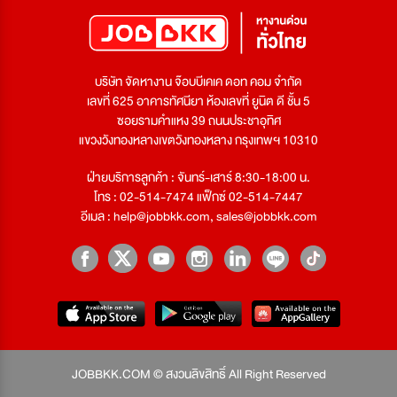
บริษัท จัดหางาน จ๊อบบีเคเค ดอท คอม จำกัด
เลขที่ 625 อาคารทัศนียา ห้องเลขที่ ยูนิต ดี ชั้น 5
ซอยรามคำแหง 39 ถนนประชาอุทิศ
แขวงวังทองหลางเขตวังทองหลาง กรุงเทพฯ 10310
ฝ่ายบริการลูกค้า : จันทร์-เสาร์ 8:30-18:00 น.
โทร : 02-514-7474 แฟ็กซ์ 02-514-7447
อีเมล :
help@jobbkk.com
,
sales@jobbkk.com
JOBBKK.COM © สงวนลิขสิทธิ์ All Right Reserved