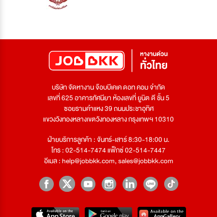
บริษัท จัดหางาน จ๊อบบีเคเค ดอท คอม จำกัด
เลขที่ 625 อาคารทัศนียา ห้องเลขที่ ยูนิต ดี ชั้น 5
ซอยรามคำแหง 39 ถนนประชาอุทิศ
แขวงวังทองหลางเขตวังทองหลาง กรุงเทพฯ 10310
ฝ่ายบริการลูกค้า : จันทร์-เสาร์ 8:30-18:00 น.
โทร : 02-514-7474 แฟ็กซ์ 02-514-7447
อีเมล :
help@jobbkk.com
,
sales@jobbkk.com