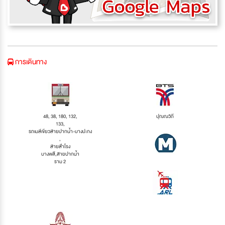
การเดินทาง
48, 38, 180, 132,
ปุณณวิถี
133,
รถเมล์เขียวสายปากน้ำ-บางปะกง
,
สายสำโรง
บางพลี,สายปากน้ำ
ราม 2