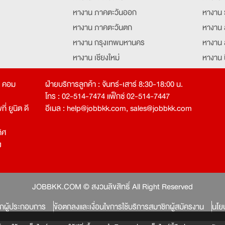
หางาน ภาคตะวันออก
หางาน 
หางาน ภาคตะวันตก
หางาน 
หางาน กรุงเทพมหานคร
หางาน 
หางาน เชียงใหม่
หางาน 
หางาน ฉะเชิงเทรา
หางานอ
ท คอม
ฝ่ายบริการลูกค้า : จันทร์-เสาร์ 8:30-18:00 น.
โทร : 02-514-7474 แฟ็กซ์ 02-514-7447
่ ยูนิต ดี
อีเมล :
help@jobbkk.com
,
sales@jobbkk.com
ิศ
ง
tion
JOBBKK.COM © สงวนลิขสิทธิ์ All Right Reserved
ิกผู้ประกอบการ
ข้อตกลงและเงื่อนไขการใช้บริการสมาชิกผู้สมัครงาน
นโย