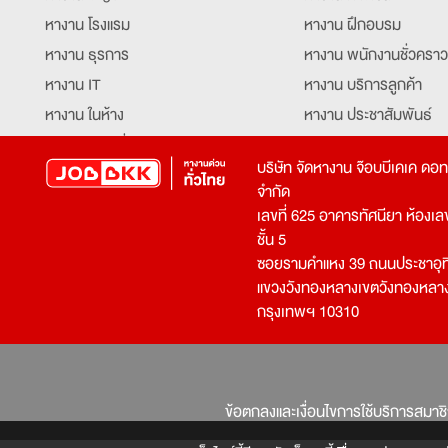
หางาน โรงแรม
หางาน ฝึกอบรม
หางาน ธุรการ
หางาน พนักงานชั่วคราว
หางาน IT
หางาน บริการลูกค้า
หางาน ในห้าง
หางาน ประชาสัมพันธ์
หางาน ท่องเที่ยว
หางาน รับโทรศัพท์
บริษัท จัดหางาน จ๊อบบีเคเค ดอ
หางาน จัดซื้อ
หางาน ประสานงาน
จำกัด
หางาน การขาย
หางาน จองตั๋ว
เลขที่ 625 อาคารทัศนียา ห้องเลขที
หางาน คีย์ข้อมูล
หางาน ร้านอาหาร
ชั้น 5
ซอยรามคำแหง 39 ถนนประชาอุท
หางาน บุคคล
หางาน กุ๊ก
แขวงวังทองหลางเขตวังทองหลา
หางาน วิศวกร
หางาน นักศึกษาฝึกงาน
กรุงเทพฯ 10310
หางาน เจ้าหน้าที่รักษาความปลอดภัย
หางาน Mobile Applica
Developer
หางาน พนักงานขับรถ
หางาน ล่ามแปลภาษา
หางาน ผู้จัดการ
บริการสรรหาพนักงาน
ข้อตกลงและเงื่อนไขการใช้บริการสมาช
โปรแกรมเมอร์
บริษัทจัดหางาน
เจ้าหน้าที่ความปลอดภัย