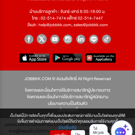
ฝ่ายบริการลูกค้า : จันทร์-เสาร์ 8:30-18:00 น.
โทร : 02-514-7474 แฟ็กซ์ 02-514-7447
อีเมล :
help@jobbkk.com
,
sales@jobbkk.com
JOBBKK.COM © สงวนลิขสิทธิ์ All Right Reserved
ข้อตกลงและเงื่อนไขการใช้บริการสมาชิกผู้ประกอบการ
ข้อตกลงและเงื่อนไขการใช้บริการสมาชิกผู้สมัครงาน
นโยบายความเป็นส่วนตัว
นโยบายคุกกี้
เว็บไซต์นี้มีการจัดเก็บคุกกี้เพื่อมอบประสบการณ์การใช้งานเว็บไซต์ของคุณให้ดี
ยิ่งขึ้นการดำเนินการต่อบนเว็บไซต์นี้ถือว่าคุณยอมรับการใช้งานคุกกี้
jobbkk มีเพียงเว็บเดียวเท่านั้น ไม่มีเว็บเครือข่าย โปรดอย่าหลงเชื่อผู้แอบอ้าง และ
อ่านเพิ่มเติม
หากผู้ใดแอบอ้าง ไม่ว่าทาง Email, โทรศัพท์, SMS หรือทางใดก็ตาม จะถูก