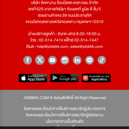
บริษัท จัดหางาน จ๊อบบีเคเค ดอท คอม จำกัด
เลขที่ 625 อาคารทัศนียา ห้องเลขที่ ยูนิต ดี ชั้น 5
ซอยรามคำแหง 39 ถนนประชาอุทิศ
แขวงวังทองหลางเขตวังทองหลาง กรุงเทพฯ 10310
ฝ่ายบริการลูกค้า : จันทร์-เสาร์ 8:30-18:00 น.
โทร : 02-514-7474 แฟ็กซ์ 02-514-7447
อีเมล :
help@jobbkk.com
,
sales@jobbkk.com
JOBBKK.COM © สงวนลิขสิทธิ์ All Right Reserved
ข้อตกลงและเงื่อนไขการใช้บริการสมาชิกผู้ประกอบการ
ข้อตกลงและเงื่อนไขการใช้บริการสมาชิกผู้สมัครงาน
นโยบายความเป็นส่วนตัว
นโยบายคุกกี้