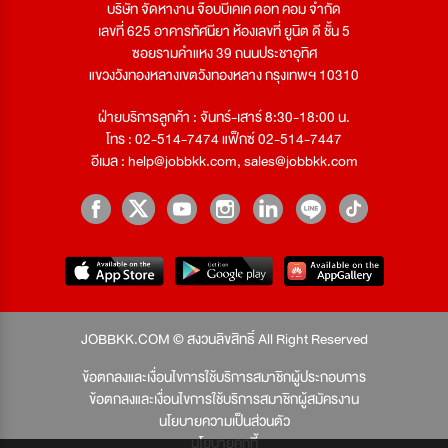
บริษัท จัดหางาน จ๊อบบีเคเค ดอท คอม จำกัด
เลขที่ 625 อาคารทัศนียา ห้องเลขที่ ยูนิต ดี ชั้น 5
ซอยรามคำแหง 39 ถนนประชาอุทิศ
แขวงวังทองหลางเขตวังทองหลาง กรุงเทพฯ 10310
ฝ่ายบริการลูกค้า : จันทร์-เสาร์ 8:30-18:00 น.
โทร : 02-514-7474 แฟ็กซ์ 02-514-7447
อีเมล :
help@jobbkk.com
,
sales@jobbkk.com
JOBBKK.COM © สงวนลิขสิทธิ์ All Right Reserved
ข้อตกลงและเงื่อนไขการใช้บริการสมาชิกผู้ประกอบการ
ข้อตกลงและเงื่อนไขการใช้บริการสมาชิกผู้สมัครงาน
นโยบายความเป็นส่วนตัว
นโยบายคุกกี้