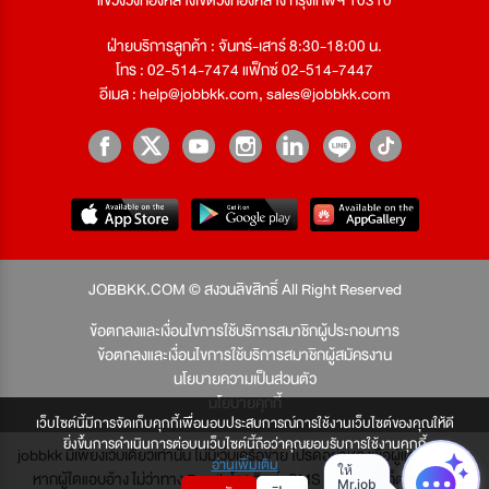
ฝ่ายบริการลูกค้า : จันทร์-เสาร์ 8:30-18:00 น.
โทร : 02-514-7474 แฟ็กซ์ 02-514-7447
อีเมล :
help@jobbkk.com
,
sales@jobbkk.com
JOBBKK.COM © สงวนลิขสิทธิ์ All Right Reserved
ข้อตกลงและเงื่อนไขการใช้บริการสมาชิกผู้ประกอบการ
ข้อตกลงและเงื่อนไขการใช้บริการสมาชิกผู้สมัครงาน
นโยบายความเป็นส่วนตัว
นโยบายคุกกี้
เว็บไซต์นี้มีการจัดเก็บคุกกี้เพื่อมอบประสบการณ์การใช้งานเว็บไซต์ของคุณให้ดี
ยิ่งขึ้นการดำเนินการต่อบนเว็บไซต์นี้ถือว่าคุณยอมรับการใช้งานคุกกี้
jobbkk มีเพียงเว็บเดียวเท่านั้น ไม่มีเว็บเครือข่าย โปรดอย่าหลงเชื่อผู้แอบอ้าง และ
อ่านเพิ่มเติม
หากผู้ใดแอบอ้าง ไม่ว่าทาง Email, โทรศัพท์, SMS หรือทางใดก็ตาม จะถูก