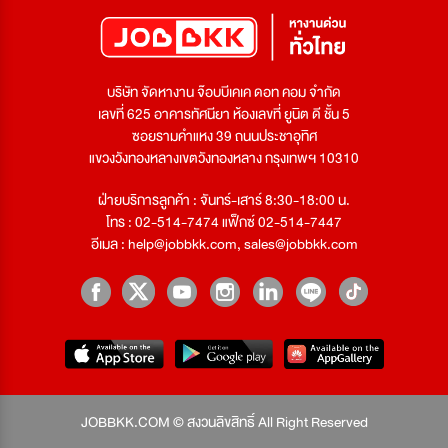
บริษัท จัดหางาน จ๊อบบีเคเค ดอท คอม จำกัด
เลขที่ 625 อาคารทัศนียา ห้องเลขที่ ยูนิต ดี ชั้น 5
ซอยรามคำแหง 39 ถนนประชาอุทิศ
แขวงวังทองหลางเขตวังทองหลาง กรุงเทพฯ 10310
ฝ่ายบริการลูกค้า : จันทร์-เสาร์ 8:30-18:00 น.
โทร : 02-514-7474 แฟ็กซ์ 02-514-7447
อีเมล :
help@jobbkk.com
,
sales@jobbkk.com
JOBBKK.COM © สงวนลิขสิทธิ์ All Right Reserved