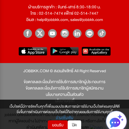
ฝ่ายบริการลูกค้า : จันทร์-เสาร์ 8:30-18:00 น.
โทร : 02-514-7474 แฟ็กซ์ 02-514-7447
อีเมล :
help@jobbkk.com
,
sales@jobbkk.com
JOBBKK.COM © สงวนลิขสิทธิ์ All Right Reserved
ข้อตกลงและเงื่อนไขการใช้บริการสมาชิกผู้ประกอบการ
ข้อตกลงและเงื่อนไขการใช้บริการสมาชิกผู้สมัครงาน
นโยบายความเป็นส่วนตัว
นโยบายคุกกี้
เว็บไซต์นี้มีการจัดเก็บคุกกี้เพื่อมอบประสบการณ์การใช้งานเว็บไซต์ของคุณให้ดี
ยิ่งขึ้นการดำเนินการต่อบนเว็บไซต์นี้ถือว่าคุณยอมรับการใช้งานคุกกี้
jobbkk มีเพียงเว็บเดียวเท่านั้น ไม่มีเว็บเครือข่าย โปรดอย่าหลงเชื่อผู้แอบอ้าง และ
อ่านเพิ่มเติม
หากผู้ใดแอบอ้าง ไม่ว่าทาง Email, โทรศัพท์, SMS หรือทางใดก็ตาม จะถูก
ยอมรับ
ปิด
ดำเนินคดีตามที่กฎหมายบัญญัติไว้สูงสุด