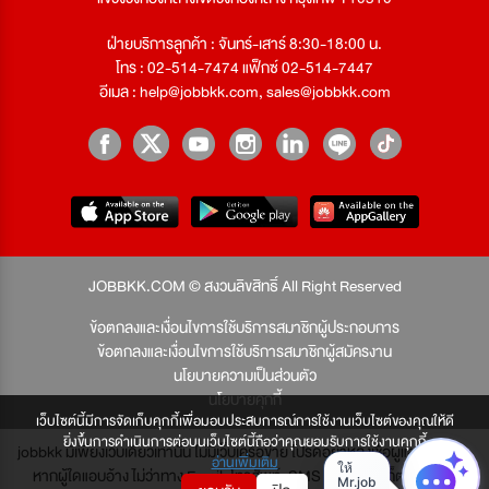
ฝ่ายบริการลูกค้า : จันทร์-เสาร์ 8:30-18:00 น.
โทร : 02-514-7474 แฟ็กซ์ 02-514-7447
อีเมล :
help@jobbkk.com
,
sales@jobbkk.com
JOBBKK.COM © สงวนลิขสิทธิ์ All Right Reserved
ข้อตกลงและเงื่อนไขการใช้บริการสมาชิกผู้ประกอบการ
ข้อตกลงและเงื่อนไขการใช้บริการสมาชิกผู้สมัครงาน
นโยบายความเป็นส่วนตัว
นโยบายคุกกี้
เว็บไซต์นี้มีการจัดเก็บคุกกี้เพื่อมอบประสบการณ์การใช้งานเว็บไซต์ของคุณให้ดี
ยิ่งขึ้นการดำเนินการต่อบนเว็บไซต์นี้ถือว่าคุณยอมรับการใช้งานคุกกี้
jobbkk มีเพียงเว็บเดียวเท่านั้น ไม่มีเว็บเครือข่าย โปรดอย่าหลงเชื่อผู้แอบอ้าง และ
อ่านเพิ่มเติม
หากผู้ใดแอบอ้าง ไม่ว่าทาง Email, โทรศัพท์, SMS หรือทางใดก็ตาม จะถูก