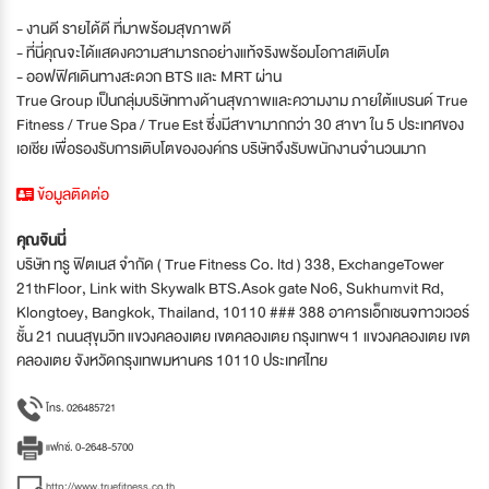
- งานดี รายได้ดี ที่มาพร้อมสุขภาพดี
- ที่นี่คุณจะได้แสดงความสามารถอย่างแท้จริงพร้อมโอกาสเติบโต
- ออฟฟิศเดินทางสะดวก BTS และ MRT ผ่าน
True Group เป็นกลุ่มบริษัททางด้านสุขภาพและความงาม ภายใต้แบรนด์ True
Fitness / True Spa / True Est ซึ่งมีสาขามากกว่า 30 สาขา ใน 5 ประเทศของ
เอเชีย เพื่อรองรับการเติบโตขององค์กร บริษัทจึงรับพนักงานจำนวนมาก
ข้อมูลติดต่อ
คุณจินนี่
บริษัท ทรู ฟิตเนส จำกัด ( True Fitness Co. ltd ) 338, ExchangeTower
21thFloor, Link with Skywalk BTS.Asok gate No6, Sukhumvit Rd,
Klongtoey, Bangkok, Thailand, 10110 ### 388 อาคารเอ็กเชนจทาวเวอร์
ชั้น 21 ถนนสุขุมวิท แขวงคลองเตย เขตคลองเตย กรุงเทพฯ 1 แขวงคลองเตย เขต
คลองเตย จังหวัดกรุงเทพมหานคร 10110 ประเทศไทย
โทร. 026485721
แฟกซ์. 0-2648-5700
http://www.truefitness.co.th