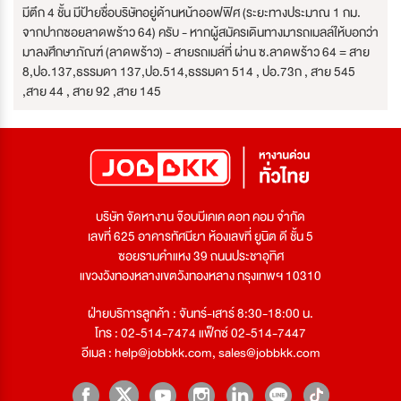
มีตึก 4 ชั้น มีป้ายชื่อบริษัทอยู่ด้านหน้าออฟฟิศ (ระยะทางประมาณ 1 กม.
จากปากซอยลาดพร้าว 64) ครับ - หากผู้สมัครเดินทางมารถเมลล์ให้บอกว่า
มาลงศึกษาภัณฑ์ (ลาดพร้าว) - สายรถเมล์ที่ ผ่าน ซ.ลาดพร้าว 64 = สาย
8,ปอ.137,ธรรมดา 137,ปอ.514,ธรรมดา 514 , ปอ.73ก , สาย 545
,สาย 44 , สาย 92 ,สาย 145
บริษัท จัดหางาน จ๊อบบีเคเค ดอท คอม จำกัด
เลขที่ 625 อาคารทัศนียา ห้องเลขที่ ยูนิต ดี ชั้น 5
ซอยรามคำแหง 39 ถนนประชาอุทิศ
แขวงวังทองหลางเขตวังทองหลาง กรุงเทพฯ 10310
ฝ่ายบริการลูกค้า : จันทร์-เสาร์ 8:30-18:00 น.
โทร : 02-514-7474 แฟ็กซ์ 02-514-7447
อีเมล :
help@jobbkk.com
,
sales@jobbkk.com