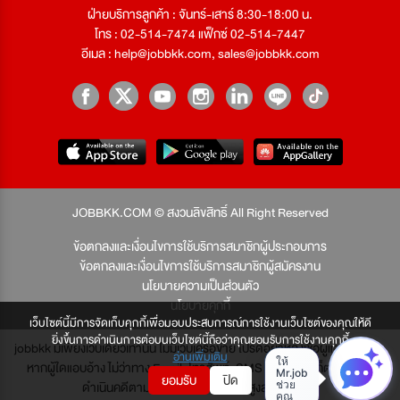
ฝ่ายบริการลูกค้า : จันทร์-เสาร์ 8:30-18:00 น.
โทร : 02-514-7474 แฟ็กซ์ 02-514-7447
อีเมล :
help@jobbkk.com
,
sales@jobbkk.com
JOBBKK.COM © สงวนลิขสิทธิ์ All Right Reserved
ข้อตกลงและเงื่อนไขการใช้บริการสมาชิกผู้ประกอบการ
ข้อตกลงและเงื่อนไขการใช้บริการสมาชิกผู้สมัครงาน
นโยบายความเป็นส่วนตัว
นโยบายคุกกี้
เว็บไซต์นี้มีการจัดเก็บคุกกี้เพื่อมอบประสบการณ์การใช้งานเว็บไซต์ของคุณให้ดี
ยิ่งขึ้นการดำเนินการต่อบนเว็บไซต์นี้ถือว่าคุณยอมรับการใช้งานคุกกี้
jobbkk มีเพียงเว็บเดียวเท่านั้น ไม่มีเว็บเครือข่าย โปรดอย่าหลงเชื่อผู้แอบอ้าง และ
อ่านเพิ่มเติม
หากผู้ใดแอบอ้าง ไม่ว่าทาง Email, โทรศัพท์, SMS หรือทางใดก็ตาม จะถูก
ยอมรับ
ปิด
ดำเนินคดีตามที่กฎหมายบัญญัติไว้สูงสุด