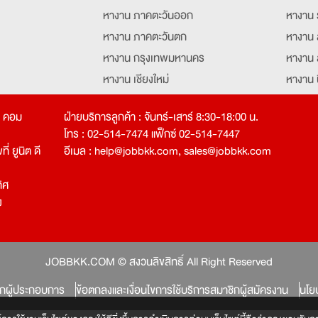
หางาน ภาคตะวันออก
หางาน 
หางาน ภาคตะวันตก
หางาน 
หางาน กรุงเทพมหานคร
หางาน 
หางาน เชียงใหม่
หางาน 
หางาน ฉะเชิงเทรา
หางานอ
ท คอม
ฝ่ายบริการลูกค้า : จันทร์-เสาร์ 8:30-18:00 น.
โทร : 02-514-7474 แฟ็กซ์ 02-514-7447
่ ยูนิต ดี
อีเมล :
help@jobbkk.com
,
sales@jobbkk.com
ิศ
ง
tion
JOBBKK.COM © สงวนลิขสิทธิ์ All Right Reserved
ิกผู้ประกอบการ
ข้อตกลงและเงื่อนไขการใช้บริการสมาชิกผู้สมัครงาน
นโย