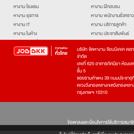
หางาน โรงแรม
หางาน ฝึกอบรม
หางาน ธุรการ
หางาน พนักงานชั่วคราว
หางาน IT
หางาน บริการลูกค้า
หางาน ในห้าง
หางาน ประชาสัมพันธ์
หางาน ท่องเที่ยว
หางาน รับโทรศัพท์
บริษัท จัดหางาน จ๊อบบีเคเค ดอ
หางาน จัดซื้อ
หางาน ประสานงาน
จำกัด
หางาน การขาย
หางาน จองตั๋ว
เลขที่ 625 อาคารทัศนียา ห้องเลขที
หางาน คีย์ข้อมูล
หางาน ร้านอาหาร
ชั้น 5
ซอยรามคำแหง 39 ถนนประชาอุท
หางาน บุคคล
หางาน กุ๊ก
แขวงวังทองหลางเขตวังทองหลา
หางาน วิศวกร
หางาน นักศึกษาฝึกงาน
กรุงเทพฯ 10310
หางาน เจ้าหน้าที่รักษาความปลอดภัย
หางาน Mobile Applica
Developer
หางาน พนักงานขับรถ
หางาน ล่ามแปลภาษา
หางาน ผู้จัดการ
บริการสรรหาพนักงาน
ข้อตกลงและเงื่อนไขการใช้บริการสมาช
โปรแกรมเมอร์
บริษัทจัดหางาน
เจ้าหน้าที่ความปลอดภัย