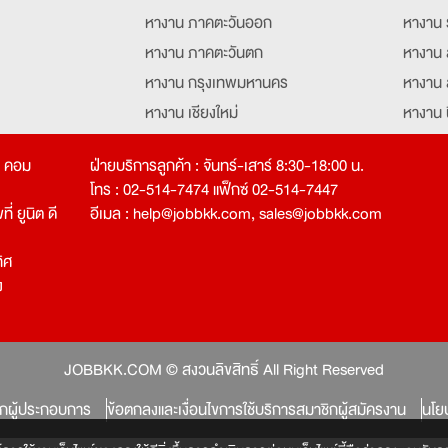
หางาน ภาคตะวันออก
หางาน 
หางาน ภาคตะวันตก
หางาน 
หางาน กรุงเทพมหานคร
หางาน 
หางาน เชียงใหม่
หางาน 
หางาน ฉะเชิงเทรา
หางานอ
ท คอม
ฝ่ายบริการลูกค้า : จันทร์-เสาร์ 8:30-18:00 น.
โทร : 02-514-7474 แฟ็กซ์ 02-514-7447
่ ยูนิต ดี
อีเมล :
help@jobbkk.com
,
sales@jobbkk.com
ิศ
ง
tion
JOBBKK.COM © สงวนลิขสิทธิ์ All Right Reserved
ิกผู้ประกอบการ
ข้อตกลงและเงื่อนไขการใช้บริการสมาชิกผู้สมัครงาน
นโย