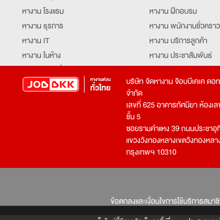
หางาน โรงแรม
หางาน ฝึกอบรม
หางาน ธุรการ
หางาน พนักงานชั่วคราว
หางาน IT
หางาน บริการลูกค้า
หางาน ในห้าง
หางาน ประชาสัมพันธ์
หางาน ท่องเที่ยว
หางาน รับโทรศัพท์
บริษัท จัดหางาน จ๊อบบีเคเค ดอ
หางาน จัดซื้อ
หางาน ประสานงาน
จำกัด
หางาน การขาย
หางาน จองตั๋ว
เลขที่ 625 อาคารทัศนียา ห้องเลขที
หางาน คีย์ข้อมูล
หางาน ร้านอาหาร
ชั้น 5
ซอยรามคำแหง 39 ถนนประชาอุท
หางาน บุคคล
หางาน กุ๊ก
แขวงวังทองหลางเขตวังทองหลา
หางาน วิศวกร
หางาน นักศึกษาฝึกงาน
กรุงเทพฯ 10310
หางาน เจ้าหน้าที่รักษาความปลอดภัย
หางาน Mobile Applica
Developer
หางาน พนักงานขับรถ
หางาน ล่ามแปลภาษา
หางาน ผู้จัดการ
บริการสรรหาพนักงาน
ข้อตกลงและเงื่อนไขการใช้บริการสมาช
โปรแกรมเมอร์
บริษัทจัดหางาน
เจ้าหน้าที่ความปลอดภัย