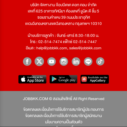
บริษัท จัดหางาน จ๊อบบีเคเค ดอท คอม จำกัด
เลขที่ 625 อาคารทัศนียา ห้องเลขที่ ยูนิต ดี ชั้น 5
ซอยรามคำแหง 39 ถนนประชาอุทิศ
แขวงวังทองหลางเขตวังทองหลาง กรุงเทพฯ 10310
ฝ่ายบริการลูกค้า : จันทร์-เสาร์ 8:30-18:00 น.
โทร : 02-514-7474 แฟ็กซ์ 02-514-7447
อีเมล :
help@jobbkk.com
,
sales@jobbkk.com
JOBBKK.COM © สงวนลิขสิทธิ์ All Right Reserved
ข้อตกลงและเงื่อนไขการใช้บริการสมาชิกผู้ประกอบการ
ข้อตกลงและเงื่อนไขการใช้บริการสมาชิกผู้สมัครงาน
นโยบายความเป็นส่วนตัว