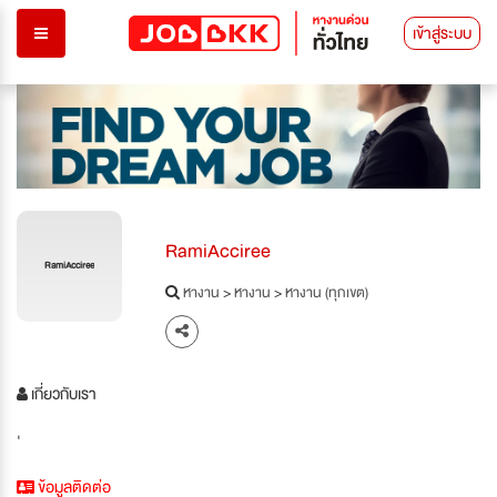
เข้าสู่ระบบ
RamiAcciree
RamiAcciree
หางาน
>
หางาน
>
หางาน (ทุกเขต)
เกี่ยวกับเรา
'
ข้อมูลติดต่อ