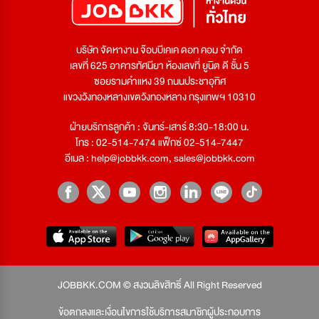
บริษัท จัดหางาน จ๊อบบีเคเค ดอท คอม จำกัด
เลขที่ 625 อาคารทัศนียา ห้องเลขที่ ยูนิต ดี ชั้น 5
ซอยรามคำแหง 39 ถนนประชาอุทิศ
แขวงวังทองหลางเขตวังทองหลาง กรุงเทพฯ 10310
ฝ่ายบริการลูกค้า : จันทร์-เสาร์ 8:30-18:00 น.
โทร : 02-514-7474 แฟ็กซ์ 02-514-7447
อีเมล :
help@jobbkk.com
,
sales@jobbkk.com
JOBBKK.COM © สงวนลิขสิทธิ์ All Right Reserved
ข้อตกลงและเงื่อนไขการใช้บริการสมาชิกผู้ประกอบการ