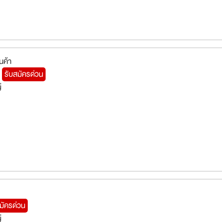
นค้า
า
รับสมัครด่วน
่
มัครด่วน
่