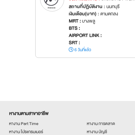
สถานที่ปฏิบัติงาน :
นนทบุรี
เงินเดือน(บาท) :
ตามตกลง
MRT :
บางพลู
BTS :
AIRPORT LINK :
SRT :
6 วันที่แล้ว
หางานตามสาขาอาชีพ
หางาน Part Time
หางาน การตลาด
หางาน โปรแกรมเมอร์
หางาน บัญชี