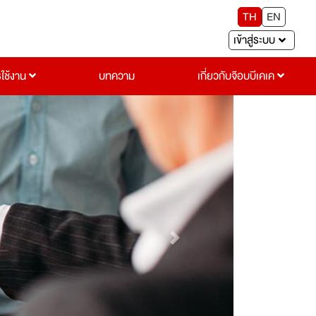
TH
EN
เข้าสู่ระบบ
รใช้งาน
บทความ
เกี่ยวกับจ๊อบบีเคเค
Next