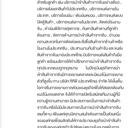
สำหรับลูกค้า เช่น บริการนำเข้าสินค้าจากจีนอย่างเดียว ,
บริการส่งออกสินค้าไปประเทศจีน , บริการขนส่งภายใน
ประเทศ , บริการโอนเงิน / เติมเงินหยวน , บริการขนส่งแบบ
ปิดตู้สินค้า , บริการขนส่งภายในประเทศ , ติดต่อโรงงาน
จีน , ดำเนินพิธีการศุลกากร , ค้นหาสินค้าตามที่ลูกค้า
ต้องการ , จัดการด้านการนำเข้าสินค้าจากจีน , อำนวย
ความสะดวกในการติดต่อและสั่งซื้อสินค้าจากร้านค้าหรือ
โรงงานในประเทศจีน , ประสานงานกับร้านค้าจีน และขนส่ง
สินค้าจากจีนมายังประเทศไทย มีบริการขนส่งสินค้าถึงมือ
ลูกค้า พร้อมบริการให้คำปรึกษาการนำเข้าสินค้าจากจีน
ทุกประเภทแบบถูกกฎหมาย ในปัจจุบันธุรกิจการนำ
เข้าสินค้าจากจีนมีการขยายตลาดและมีแนวโน้มการขยาย
ตัวที่สูงขึ้น ทาง บริษัท ทีทีพี (ประเทศไทย) จำกัด ได้เล็งเห็น
โอกาสในการขยายภาคส่วนของธุรกิจเพื่อให้สอดคล้องกับ
แนวโน้มของตลาด จึงได้ทำการเปิดรับสมัครทีมงานผู้ที่มี
ความรู้ความสามารถ มีประสบการณ์ในการนำเข้าสินค้า
จากจีน หรือไม่มีประสบการณ์ในการนำเข้าสินค้าจากจีน
เลยก็ตาม เพียงแค่คุณมีความสนใจต้องการเป็นส่วนหนึ่ง
ขององค์กรเพื่อผลักดันให้การประกอบธุรกิจนำเข้าสินค้า