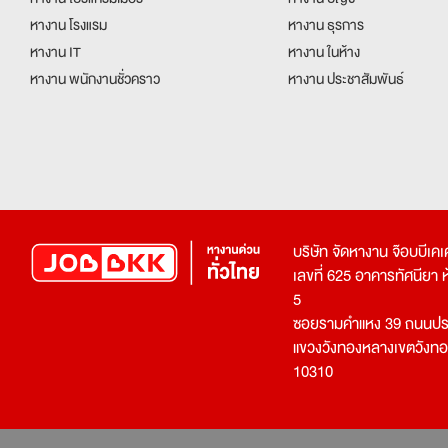
หางาน โรงแรม
หางาน ธุรการ
หางาน IT
หางาน ในห้าง
หางาน พนักงานชั่วคราว
หางาน ประชาสัมพันธ์
บริษัท จัดหางาน จ๊อบบีเ
เลขที่ 625 อาคารทัศนียา ห้อ
5
ซอยรามคำแหง 39 ถนนประ
แขวงวังทองหลางเขตวังท
10310