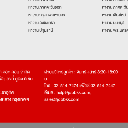
หางาน ภาคตะวันออก
หางาน ภาคตะวั
หางาน กรุงเทพมหานคร
หางาน เชียงใหม่
หางาน ฉะเชิงเทรา
หางาน นนทบุรี
หางาน ปทุมธานี
หางาน พระนครศ
คเค ดอท คอม จำกัด
ฝ่ายบริการลูกค้า : จันทร์-เสาร์ 8:30-18:00
งเลขที่ ยูนิต ดี ชั้น
น.
โทร : 02-514-7474 แฟ็กซ์ 02-514-7447
ชาอุทิศ
อีเมล :
help@jobbkk.com
,
องหลาง กรุงเทพฯ
sales@jobbkk.com