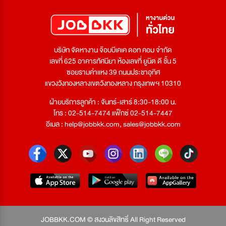
บริษัท จัดหางาน จ๊อบบีเคเค ดอท คอม จำกัด
เลขที่ 625 อาคารทัศนียา ห้องเลขที่ ยูนิต ดี ชั้น 5
ซอยรามคำแหง 39 ถนนประชาอุทิศ
แขวงวังทองหลางเขตวังทองหลาง กรุงเทพฯ 10310
ฝ่ายบริการลูกค้า : จันทร์-เสาร์ 8:30-18:00 น.
โทร : 02-514-7474 แฟ็กซ์ 02-514-7447
อีเมล :
help@jobbkk.com
,
sales@jobbkk.com
JOBBKK.COM © สงวนลิขสิทธิ์ All Right Reserved