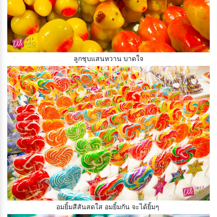
ลูกชุบแสนหวาน บาดใจ
อมยิ้มสีสันสดใส อมยิ้มกัน จะได้ยิ้มๆ