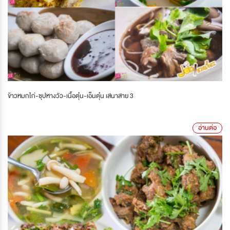
ข้าวหมกไก่-ซุปหางวัว-เนื้อตุ๋น-เอ็นตุ๋น เสนาสาย 3
อ่านต่อ