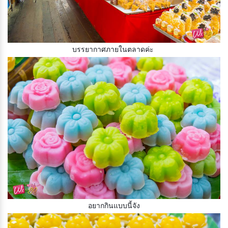
บรรยากาศภายในตลาดค่ะ
อยากกินแบบนี้จัง