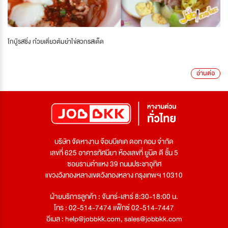
โกบู๊รสซิ่ง ก๋วยเตี๋ยวต้มยำไข่ลวกรสเด็ด
อ่านต่อ
บริษัท จัดหางาน จ๊อบบีเคเค ดอท คอม จำกัด
เลขที่ 625 อาคารทัศนียา ห้องเลขที่ ยูนิต ดี ชั้น 5
ซอยรามคำแหง 39 ถนนประชาอุทิศ
แขวงวังทองหลางเขตวังทองหลาง กรุงเทพฯ 10310
ฝ่ายบริการลูกค้า : จันทร์-เสาร์ 8:30-18:00 น.
โทร : 02-514-7474 แฟ็กซ์ 02-514-7447
อีเมล :
help@jobbkk.com
,
sales@jobbkk.com