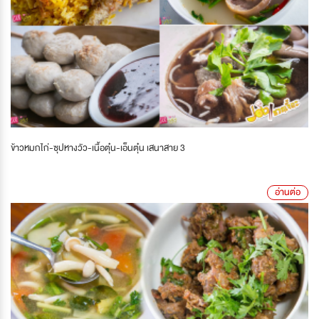
ข้าวหมกไก่-ซุปหางวัว-เนื้อตุ๋น-เอ็นตุ๋น เสนาสาย 3
อ่านต่อ