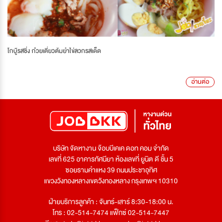
โกบู๊รสซิ่ง ก๋วยเตี๋ยวต้มยำไข่ลวกรสเด็ด
อ่านต่อ
บริษัท จัดหางาน จ๊อบบีเคเค ดอท คอม จำกัด
เลขที่ 625 อาคารทัศนียา ห้องเลขที่ ยูนิต ดี ชั้น 5
ซอยรามคำแหง 39 ถนนประชาอุทิศ
แขวงวังทองหลางเขตวังทองหลาง กรุงเทพฯ 10310
ฝ่ายบริการลูกค้า : จันทร์-เสาร์ 8:30-18:00 น.
โทร : 02-514-7474 แฟ็กซ์ 02-514-7447