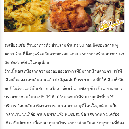
ระเบียงแซ่บ
ร้านอาหารดัง ย่านรามคำแหง 39 ก่อนถึงซอยสถานฑู
ตลาว ร้านที่ตั้งอยู่พร้อมกับความอร่อย และบรรยยากาศร้านสบายๆ น่า
นั่ง สังสรรค์กันในหมู่เพื่อน
ร้านนี้นอกเหนือจากความอร่อยของอาหารที่มีมากหน้าหลายตา มาให้
เลือกลิ้มลอง แทบล้นเมนูแล้ว ยังมีจุดเด่นที่บรรยากาศ ที่มีให้เลือกทั้งอิน
ดอร์ ในห้องแอร์เย็นสบาย หรือเอาท์ดอร์ แบบชิลๆ ข้างร้าน ท่ามกลาง
บรรยากาศร่มรื่นของต้นไม้ ที่แผ่กิ่งปกคลุมให้ร่มเงาลูกค้าที่มาใช้
บริการ ย้อนกลับมาที่อาหารหลากรส มากเมนูที่โดนใจลูกค้ามาเป็น
เวลานาน นั่นก็คือ ตำแซ่บพริกแห้ง ที่แซ่บสมชื่อ รสชาตินัว มีเครื่อง
เคียงเป็นผักสดๆ เมี่ยงปลาทูสมุนไพร อาการสำหรับคนรักสุขภาพที่ต้อง