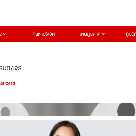
าน
ค้นหาประวัติ
งานภูมิภาค
คู่มื
ครบวงจร
ครบวงจร