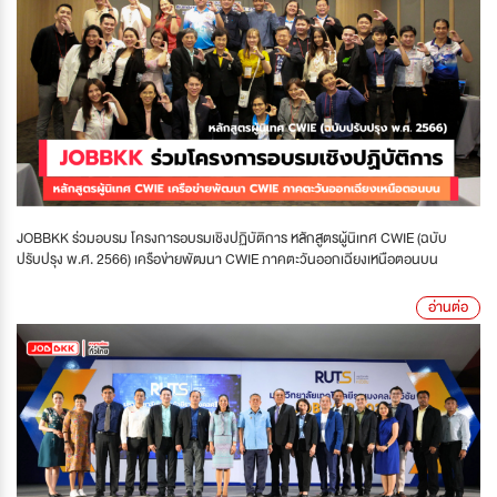
JOBBKK ร่วมอบรม โครงการอบรมเชิงปฏิบัติการ หลักสูตรผู้นิเทศ CWIE (ฉบับ
ปรับปรุง พ.ศ. 2566) เครือข่ายพัฒนา CWIE ภาคตะวันออกเฉียงเหนือตอนบน
อ่านต่อ