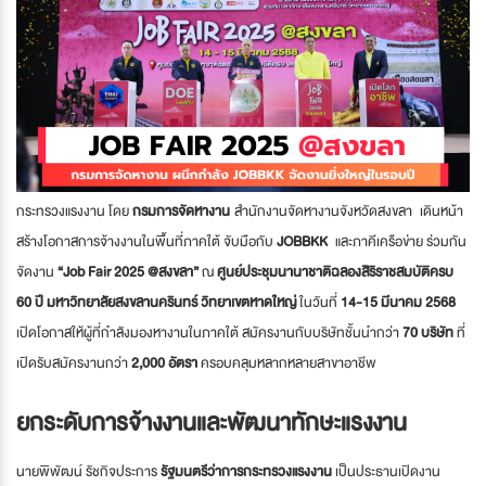
กระทรวงแรงงาน โดย
กรมการจัดหางาน
สำนักงานจัดหางานจังหวัดสงขลา
เดินหน้า
สร้างโอกาสการจ้างงานในพื้นที่ภาคใต้ จับมือกับ
JOBBKK
และภาคีเครือข่าย ร่วมกัน
จัดงาน
“Job Fair 2025 @สงขลา”
ณ
ศูนย์ประชุมนานาชาติฉลองสิริราชสมบัติครบ
60 ปี มหาวิทยาลัยสงขลานครินทร์ วิทยาเขตหาดใหญ่
ในวันที่
14-15 มีนาคม 2568
เปิดโอกาสให้ผู้ที่กำลังมองหางานในภาคใต้ สมัครงานกับบริษัทชั้นนำกว่า
70 บริษัท
ที่
เปิดรับสมัครงานกว่า
2,000 อัตรา
ครอบคลุมหลากหลายสาขาอาชีพ
ยกระดับการจ้างงานและพัฒนาทักษะแรงงาน
นายพิพัฒน์ รัชกิจประการ
รัฐมนตรีว่าการกระทรวงแรงงาน
เป็นประธานเปิดงาน