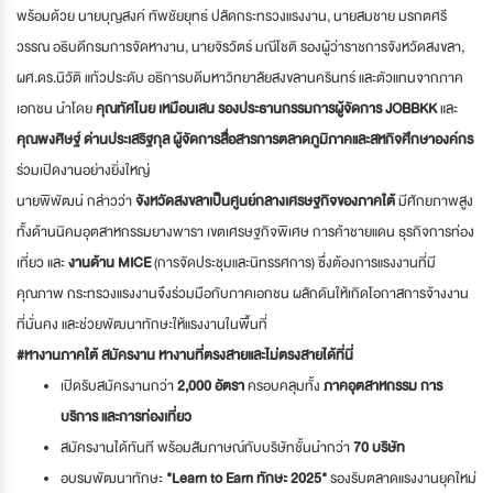
พร้อมด้วย นายบุญสงค์ ทัพชัยยุทธ์ ปลัดกระทรวงแรงงาน, นายสมชาย มรกตศรี
วรรณ อธิบดีกรมการจัดหางาน, นายจิรวัตร์ มณีโชติ รองผู้ว่าราชการจังหวัดสงขลา,
ผศ.ดร.นิวัติ แก้วประดับ อธิการบดีมหาวิทยาลัยสงขลานครินทร์ และตัวแทนจากภาค
เอกชน นำโดย
คุณทัศไนย เหมือนเสน รองประธานกรรมการผู้จัดการ JOBBKK
และ
คุณพงศิษฐ์ ด่านประเสริฐกุล ผู้จัดการสื่อสารการตลาดภูมิภาคและสหกิจศึกษาองค์กร
ร่วมเปิดงานอย่างยิ่งใหญ่
นายพิพัฒน์ กล่าวว่า
จังหวัดสงขลาเป็นศูนย์กลางเศรษฐกิจของภาคใต้
มีศักยภาพสูง
ทั้งด้านนิคมอุตสาหกรรมยางพารา เขตเศรษฐกิจพิเศษ การค้าชายแดน ธุรกิจการท่อง
เที่ยว และ
งานด้าน MICE
(การจัดประชุมและนิทรรศการ) ซึ่งต้องการแรงงานที่มี
คุณภาพ กระทรวงแรงงานจึงร่วมมือกับภาคเอกชน ผลักดันให้เกิดโอกาสการจ้างงาน
ที่มั่นคง และช่วยพัฒนาทักษะให้แรงงานในพื้นที่
#หางานภาคใต้ สมัครงาน หางานที่ตรงสายและไม่ตรงสายได้ที่นี่
เปิดรับสมัครงานกว่า
2,000 อัตรา
ครอบคลุมทั้ง
ภาคอุตสาหกรรม การ
บริการ และการท่องเที่ยว
สมัครงานได้ทันที พร้อมสัมภาษณ์กับบริษัทชั้นนำกว่า
70 บริษัท
อบรมพัฒนาทักษะ
"Learn to Earn ทักษะ 2025"
รองรับตลาดแรงงานยุคใหม่