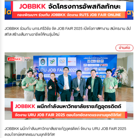
JOBBKK ร่วมกับ มทร.ศรีวิชัย จัด JOB FAIR 2025 เปิดโอกาสหางาน สมัครงาน อัป
สกิล สร้างเส้นทางอาชีพให้คนรุ่นใหม่
อ่านต่อ
JOBBKK ผนึกกำลังมหาวิทยาลัยราชภัฏอุตรดิตถ์ จัดงาน URU JOB FAIR 2025
ตอบโจทย์ตลาดแรงงานยุคดิจิทัล!