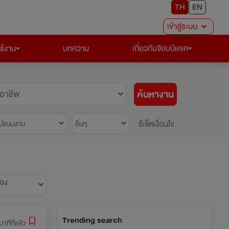
TH
EN
เข้าสู่ระบบ
ใช้งาน
บทความ
เกี่ยวกับจ๊อบบีเคเค
ค้นหางาน
อาชีพ
รีเซ็ตเงื่อนไข
ูปแบบงาน
อื่นๆ
้อง
Trending search
าทีที่แล้ว