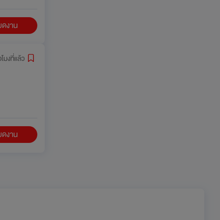
ียดงาน
่วโมงที่แล้ว
ียดงาน