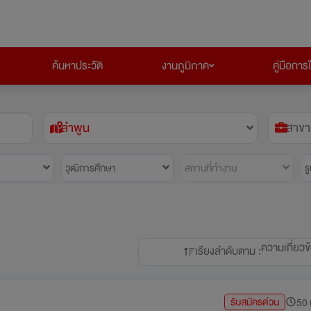
ค้นหาประวัติ
งานภูมิภาค
คู่มือการ
ลำพูน
สาขา
วุฒิการศึกษา
สถานที่ทำงาน
ร
ความเกี่ยวข
เรียงลำดับตาม :
รับสมัครด่วน
50 น