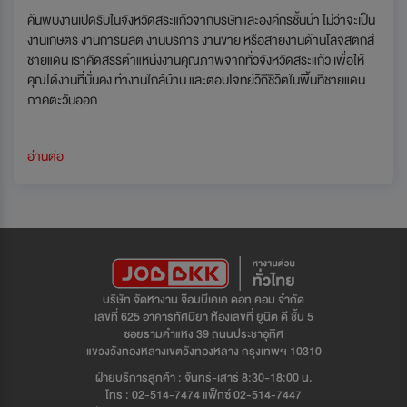
ค้นพบงานเปิดรับในจังหวัดสระแก้วจากบริษัทและองค์กรชั้นนำ ไม่ว่าจะเป็น
งานเกษตร งานการผลิต งานบริการ งานขาย หรือสายงานด้านโลจิสติกส์
ชายแดน เราคัดสรรตำแหน่งงานคุณภาพจากทั่วจังหวัดสระแก้ว เพื่อให้
คุณได้งานที่มั่นคง ทำงานใกล้บ้าน และตอบโจทย์วิถีชีวิตในพื้นที่ชายแดน
ภาคตะวันออก
อ่านต่อ
บริษัท จัดหางาน จ๊อบบีเคเค ดอท คอม จำกัด
เลขที่ 625 อาคารทัศนียา ห้องเลขที่ ยูนิต ดี ชั้น 5
ซอยรามคำแหง 39 ถนนประชาอุทิศ
แขวงวังทองหลางเขตวังทองหลาง กรุงเทพฯ 10310
ฝ่ายบริการลูกค้า : จันทร์-เสาร์ 8:30-18:00 น.
โทร : 02-514-7474 แฟ็กซ์ 02-514-7447