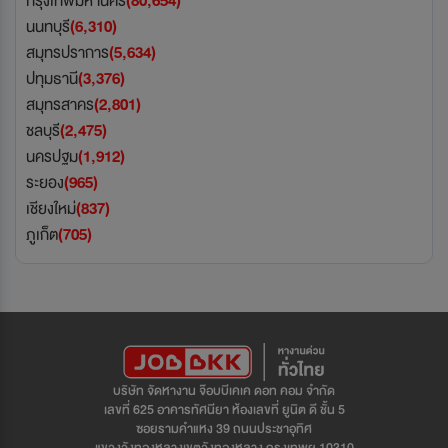
กรุงเทพมหานคร
(80,654)
นนทบุรี
(6,310)
สมุทรปราการ
(5,634)
ปทุมธานี
(3,376)
สมุทรสาคร
(2,801)
ชลบุรี
(2,475)
นครปฐม
(1,912)
ระยอง
(965)
เชียงใหม่
(837)
ภูเก็ต
(705)
บริษัท จัดหางาน จ๊อบบีเคเค ดอท คอม จำกัด
เลขที่ 625 อาคารทัศนียา ห้องเลขที่ ยูนิต ดี ชั้น 5
ซอยรามคำแหง 39 ถนนประชาอุทิศ