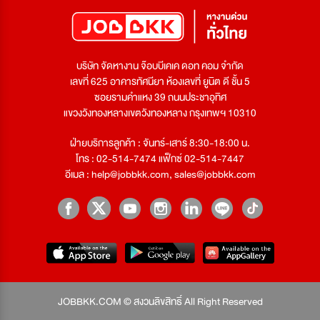
บริษัท จัดหางาน จ๊อบบีเคเค ดอท คอม จำกัด
เลขที่ 625 อาคารทัศนียา ห้องเลขที่ ยูนิต ดี ชั้น 5
ซอยรามคำแหง 39 ถนนประชาอุทิศ
แขวงวังทองหลางเขตวังทองหลาง กรุงเทพฯ 10310
ฝ่ายบริการลูกค้า : จันทร์-เสาร์ 8:30-18:00 น.
โทร : 02-514-7474 แฟ็กซ์ 02-514-7447
อีเมล :
help@jobbkk.com
,
sales@jobbkk.com
JOBBKK.COM © สงวนลิขสิทธิ์ All Right Reserved