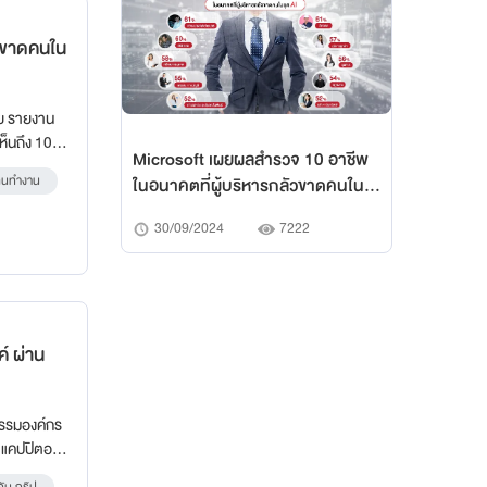
วขาดคนใน
ผย รายงาน
ห็นถึง 10
Microsoft เผยผลสำรวจ 10 อาชีพ
ะดิษฐ์ (AI)
คนทำงาน
ในอนาคตที่ผู้บริหารกลัวขาดคนใน
ยุค AI
30/09/2024
7222
์ ผ่าน
ธรรมองค์กร
ับ แคปปิตอล
ย ได้แสดงให้