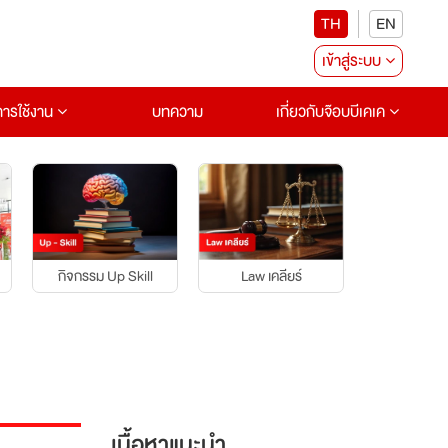
TH
EN
เข้าสู่ระบบ
อการใช้งาน
บทความ
เกี่ยวกับจ๊อบบีเคเค
กิจกรรม Up Skill
บุคคลแรงบ
Law เคลียร์
เนื้อหาแนะนำ