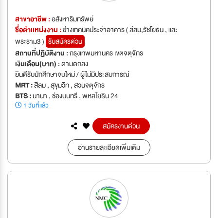
สาขาอาชีพ :
อสังหาริมทรัพย์
ชื่อตำเเหน่งงาน :
ช่างเทคนิคประจำอาคาร ( สีลม,รัชโยธิน , และ
พระราม3 )
รับสมัครด่วน
สถานที่ปฏิบัติงาน :
กรุงเทพมหานคร เขตจตุจักร
เงินเดือน(บาท) :
ตามตกลง
ยินดีรับนักศึกษาจบใหม่ / ผู้ไม่มีประสบการณ์
MRT :
สีลม , สุขุมวิท , สวนจตุจักร
BTS :
นานา , ช่องนนทรี , พหลโยธิน 24
1 วันที่แล้ว
สมัครงานด่วน
อ่านรายละเอียดเพิ่มเติม