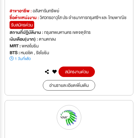
สาขาอาชีพ :
อสังหาริมทรัพย์
ชื่อตำเเหน่งงาน :
วิศวกรอาวุโส ประจำธนาคารกรุงศรีฯ และ ไทยพาณิช
รับสมัครด่วน
สถานที่ปฏิบัติงาน :
กรุงเทพมหานคร เขตจตุจักร
เงินเดือน(บาท) :
ตามตกลง
MRT :
พหลโยธิน
BTS :
หมอชิต , รัชโยธิน
1 วันที่แล้ว
สมัครงานด่วน
อ่านรายละเอียดเพิ่มเติม