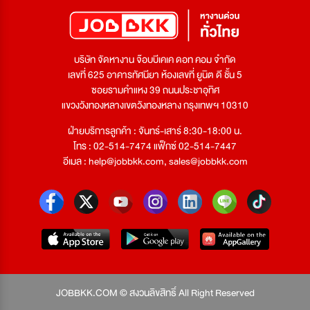
บริษัท จัดหางาน จ๊อบบีเคเค ดอท คอม จำกัด
เลขที่ 625 อาคารทัศนียา ห้องเลขที่ ยูนิต ดี ชั้น 5
ซอยรามคำแหง 39 ถนนประชาอุทิศ
แขวงวังทองหลางเขตวังทองหลาง กรุงเทพฯ 10310
ฝ่ายบริการลูกค้า : จันทร์-เสาร์ 8:30-18:00 น.
โทร : 02-514-7474 แฟ็กซ์ 02-514-7447
อีเมล :
help@jobbkk.com
,
sales@jobbkk.com
JOBBKK.COM © สงวนลิขสิทธิ์ All Right Reserved