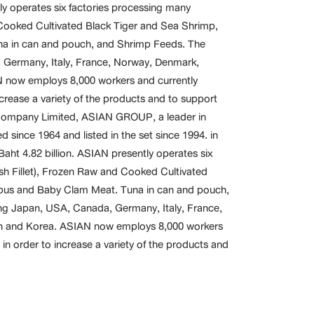
ntly operates six factories processing many
d Cooked Cultivated Black Tiger and Sea Shrimp,
una in can and pouch, and Shrimp Feeds. The
 Germany, Italy, France, Norway, Denmark,
N now employs 8,000 workers and currently
ncrease a variety of the products and to support
 Company Limited, ASIAN GROUP, a leader in
since 1964 and listed in the set since 1994. in
 Baht 4.82 billion. ASIAN presently operates six
ish Fillet), Frozen Raw and Cooked Cultivated
ctopus and Baby Clam Meat. Tuna in can and pouch,
ng Japan, USA, Canada, Germany, Italy, France,
an and Korea. ASIAN now employs 8,000 workers
 in order to increase a variety of the products and