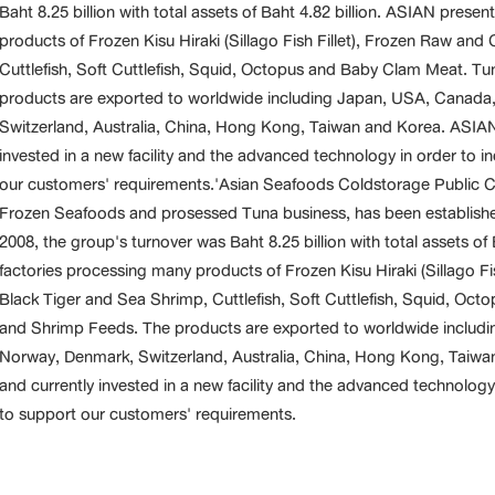
Baht 8.25 billion with total assets of Baht 4.82 billion. ASIAN prese
products of Frozen Kisu Hiraki (Sillago Fish Fillet), Frozen Raw an
Cuttlefish, Soft Cuttlefish, Squid, Octopus and Baby Clam Meat. T
products are exported to worldwide including Japan, USA, Canada,
Switzerland, Australia, China, Hong Kong, Taiwan and Korea. ASIA
invested in a new facility and the advanced technology in order to i
our customers' requirements.'Asian Seafoods Coldstorage Public
Frozen Seafoods and prosessed Tuna business, has been established 
2008, the group's turnover was Baht 8.25 billion with total assets of
factories processing many products of Frozen Kisu Hiraki (Sillago F
Black Tiger and Sea Shrimp, Cuttlefish, Soft Cuttlefish, Squid, O
and Shrimp Feeds. The products are exported to worldwide includi
Norway, Denmark, Switzerland, Australia, China, Hong Kong, Taiw
and currently invested in a new facility and the advanced technology
to support our customers' requirements.