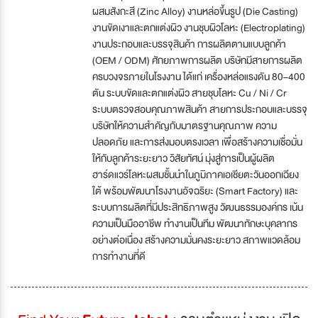
ผสมสังกะสี (Zinc Alloy) งานหล่อขึ้นรูป (Die Casting)
งานขัดเงาและตกแต่งผิว งานชุบผิวโลหะ (Electroplating)
งานประกอบและบรรจุสินค้า การผลิตตามแบบลูกค้า
(OEM / ODM) ศักยภาพการผลิต บริษัทมีสายการผลิต
ครบวงจรภายในโรงงาน ได้แก่ เครื่องหล่อแรงดัน 80–400
ตัน ระบบขัดและตกแต่งผิว สายชุบโลหะ Cu / Ni / Cr
ระบบตรวจสอบคุณภาพสินค้า สายการประกอบและบรรจุ
บริษัทให้ความสำคัญกับมาตรฐานคุณภาพ ความ
ปลอดภัย และการส่งมอบตรงเวลา เพื่อสร้างความเชื่อมั่น
ให้กับลูกค้าระยะยาว วิสัยทัศน์ มุ่งสู่การเป็นผู้ผลิต
ฮาร์ดแวร์โลหะผสมชั้นนำในภูมิภาคเอเชียตะวันออกเฉียง
ใต้ พร้อมพัฒนาโรงงานอัจฉริยะ (Smart Factory) และ
ระบบการผลิตที่มีประสิทธิภาพสูง วัฒนธรรมองค์กร เน้น
ความเป็นมืออาชีพ ทำงานเป็นทีม พัฒนาทักษะบุคลากร
อย่างต่อเนื่อง สร้างความมั่นคงระยะยาว สภาพแวดล้อม
การทำงานที่ดี