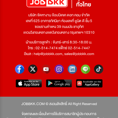
บริษัท จัดหางาน จ๊อบบีเคเค ดอท คอม จำกัด
เลขที่ 625 อาคารทัศนียา ห้องเลขที่ ยูนิต ดี ชั้น 5
ซอยรามคำแหง 39 ถนนประชาอุทิศ
แขวงวังทองหลางเขตวังทองหลาง กรุงเทพฯ 10310
ฝ่ายบริการลูกค้า : จันทร์-เสาร์ 8:30-18:00 น.
โทร : 02-514-7474 แฟ็กซ์ 02-514-7447
อีเมล :
help@jobbkk.com
,
sales@jobbkk.com
JOBBKK.COM © สงวนลิขสิทธิ์ All Right Reserved
ข้อตกลงและเงื่อนไขการใช้บริการสมาชิกผู้ประกอบการ