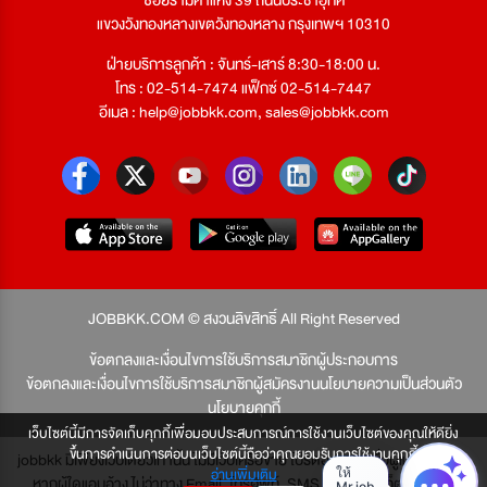
ซอยรามคำแหง 39 ถนนประชาอุทิศ
แขวงวังทองหลางเขตวังทองหลาง กรุงเทพฯ 10310
ฝ่ายบริการลูกค้า : จันทร์-เสาร์ 8:30-18:00 น.
โทร : 02-514-7474 แฟ็กซ์ 02-514-7447
อีเมล :
help@jobbkk.com
,
sales@jobbkk.com
JOBBKK.COM © สงวนลิขสิทธิ์ All Right Reserved
ข้อตกลงและเงื่อนไขการใช้บริการสมาชิกผู้ประกอบการ
ข้อตกลงและเงื่อนไขการใช้บริการสมาชิกผู้สมัครงาน
นโยบายความเป็นส่วนตัว
นโยบายคุกกี้
เว็บไซต์นี้มีการจัดเก็บคุกกี้เพื่อมอบประสบการณ์การใช้งานเว็บไซต์ของคุณให้ดียิ่ง
ขึ้นการดำเนินการต่อบนเว็บไซต์นี้ถือว่าคุณยอมรับการใช้งานคุกกี้
jobbkk มีเพียงเว็บเดียวเท่านั้น ไม่มีเว็บเครือข่าย โปรดอย่าหลงเชื่อผู้แอบอ้าง และ
อ่านเพิ่มเติม
หากผู้ใดแอบอ้าง ไม่ว่าทาง Email, โทรศัพท์, SMS หรือทางใดก็ตาม จะถูก