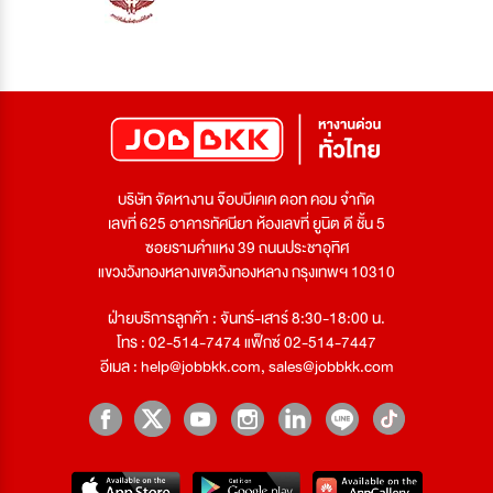
บริษัท จัดหางาน จ๊อบบีเคเค ดอท คอม จำกัด
เลขที่ 625 อาคารทัศนียา ห้องเลขที่ ยูนิต ดี ชั้น 5
ซอยรามคำแหง 39 ถนนประชาอุทิศ
แขวงวังทองหลางเขตวังทองหลาง กรุงเทพฯ 10310
ฝ่ายบริการลูกค้า : จันทร์-เสาร์ 8:30-18:00 น.
โทร : 02-514-7474 แฟ็กซ์ 02-514-7447
อีเมล :
help@jobbkk.com
,
sales@jobbkk.com