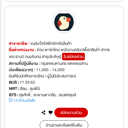
สาขาอาชีพ :
ขนส่ง/โลจิสติกส์/คลังสินค้า
ชื่อตำเเหน่งงาน :
ด่วน พาร์ทไทม์ พนักงานคลัง/สต็อกสินค้า สาทร
พระราม3 ถนนจันทน์ สาธุประดิษฐ์
รับสมัครด่วน
สถานที่ปฏิบัติงาน :
กรุงเทพมหานคร เขตคลองสาน
เงินเดือน(บาท) :
11,000 - 14,000
ยินดีรับนักศึกษาจบใหม่ / ผู้ไม่มีประสบการณ์
BUS :
77 35 62
MRT :
สีลม , ลุมพินี
BTS :
สุรศักดิ์ , สะพานตากสิน , เซนต์หลุยส์
15 ชั่วโมงที่แล้ว
สมัครงานด่วน
อ่านรายละเอียดเพิ่มเติม