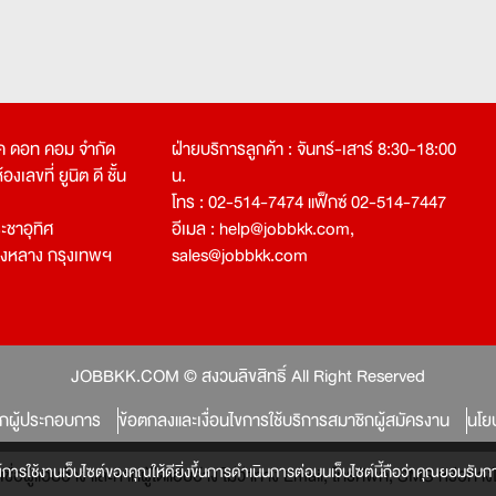
คเค ดอท คอม จำกัด
ฝ่ายบริการลูกค้า : จันทร์-เสาร์ 8:30-18:00
งเลขที่ ยูนิต ดี ชั้น
น.
โทร : 02-514-7474 แฟ็กซ์ 02-514-7447
ชาอุทิศ
อีเมล :
help@jobbkk.com
,
องหลาง กรุงเทพฯ
sales@jobbkk.com
JOBBKK.COM © สงวนลิขสิทธิ์ All Right Reserved
ิกผู้ประกอบการ
ข้อตกลงและเงื่อนไขการใช้บริการสมาชิกผู้สมัครงาน
นโย
์การใช้งานเว็บไซต์ของคุณให้ดียิ่งขึ้นการดำเนินการต่อบนเว็บไซต์นี้ถือว่าคุณยอมรับกา
หลงเชื่อผู้แอบอ้าง และหากผู้ใดแอบอ้าง ไม่ว่าทาง Email, โทรศัพท์, SMS หรือ