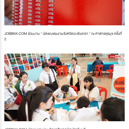
JOBBKK.COM ร่วมงาน " นัดพบแรงงานจังหวัดฉะเชิงเทรา " ณ ศาลาจตุรมุข ครั้งที่
2