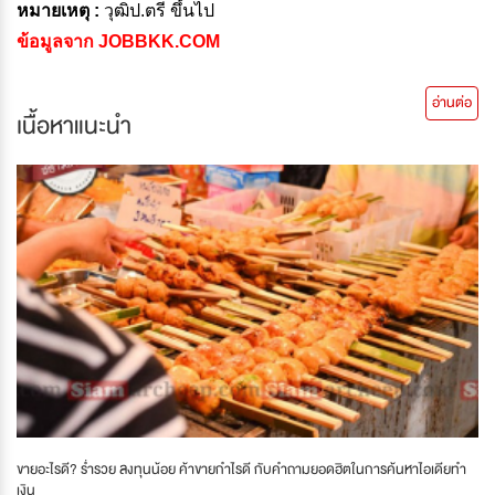
หมายเหตุ :
วุฒิป.ตรี ขึ้นไป
ข้อมูลจาก JOBBKK.COM
อ่านต่อ
เนื้อหาแนะนำ
ขายอะไรดี? ร่ำรวย ลงทุนน้อย ค้าขายกําไรดี กับคำถามยอดฮิตในการค้นหาไอเดียทำ
เงิน