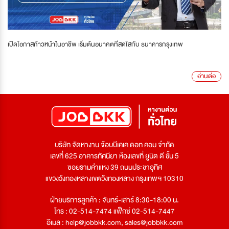
เปิดโอกาสก้าวหน้าในอาชีพ เริ่มต้นอนาคตที่สดใสกับ ธนาคารกรุงเทพ
อ่านต่อ
บริษัท จัดหางาน จ๊อบบีเคเค ดอท คอม จำกัด
เลขที่ 625 อาคารทัศนียา ห้องเลขที่ ยูนิต ดี ชั้น 5
ซอยรามคำแหง 39 ถนนประชาอุทิศ
แขวงวังทองหลางเขตวังทองหลาง กรุงเทพฯ 10310
ฝ่ายบริการลูกค้า : จันทร์-เสาร์ 8:30-18:00 น.
โทร : 02-514-7474 แฟ็กซ์ 02-514-7447
อีเมล :
help@jobbkk.com
,
sales@jobbkk.com