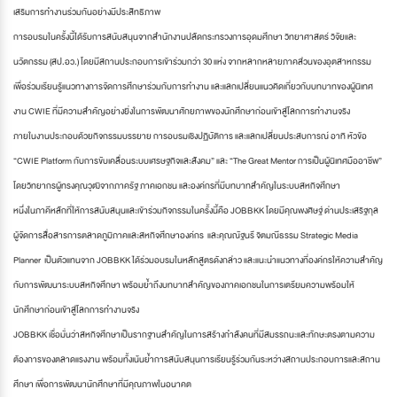
เสริมการทำงานร่วมกันอย่างมีประสิทธิภาพ
การอบรมในครั้งนี้ได้รับการสนับสนุนจากสำนักงานปลัดกระทรวงการอุดมศึกษา วิทยาศาสตร์ วิจัยและ
นวัตกรรม (สป.อว.) โดยมีสถานประกอบการเข้าร่วมกว่า 30 แห่ง จากหลากหลายภาคส่วนของอุตสาหกรรม
เพื่อร่วมเรียนรู้แนวทางการจัดการศึกษาร่วมกับการทำงาน และแลกเปลี่ยนแนวคิดเกี่ยวกับบทบาทของผู้นิเทศ
งาน CWIE ที่มีความสำคัญอย่างยิ่งในการพัฒนาศักยภาพของนักศึกษาก่อนเข้าสู่โลกการทำงานจริง
ภายในงานประกอบด้วยกิจกรรมบรรยาย การอบรมเชิงปฏิบัติการ และแลกเปลี่ยนประสบการณ์ อาทิ หัวข้อ
“CWIE Platform กับการขับเคลื่อนระบบเศรษฐกิจและสังคม” และ “The Great Mentor การเป็นผู้นิเทศมืออาชีพ”
โดยวิทยากรผู้ทรงคุณวุฒิจากภาครัฐ ภาคเอกชน และองค์กรที่มีบทบาทสำคัญในระบบสหกิจศึกษา
หนึ่งในภาคีหลักที่ให้การสนับสนุนและเข้าร่วมกิจกรรมในครั้งนี้คือ JOBBKK โดยมีคุณพงศิษฐ์ ด่านประเสริฐกุล
ผู้จัดการสื่อสารการตลาดภูมิภาคและสหกิจศึกษาองค์กร และคุณณัฐนรี จิตมณีธรรม Strategic Media
Planner เป็นตัวแทนจาก JOBBKK ได้ร่วมอบรมในหลักสูตรดังกล่าว และแนะนำแนวทางที่องค์กรให้ความสำคัญ
กับการพัฒนาระบบสหกิจศึกษา พร้อมย้ำถึงบทบาทสำคัญของภาคเอกชนในการเตรียมความพร้อมให้
นักศึกษาก่อนเข้าสู่โลกการทำงานจริง
JOBBKK เชื่อมั่นว่าสหกิจศึกษาเป็นรากฐานสำคัญในการสร้างกำลังคนที่มีสมรรถนะและทักษะตรงตามความ
ต้องการของตลาดแรงงาน พร้อมทั้งเน้นย้ำการสนับสนุนการเรียนรู้ร่วมกันระหว่างสถานประกอบการและสถาน
ศึกษา เพื่อการพัฒนานักศึกษาที่มีคุณภาพในอนาคต