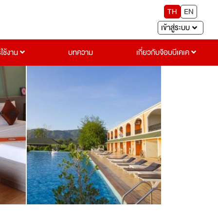
TH
EN
เข้าสู่ระบบ
รใช้งาน
บทความ
เกี่ยวกับจ๊อบบีเคเค
Next