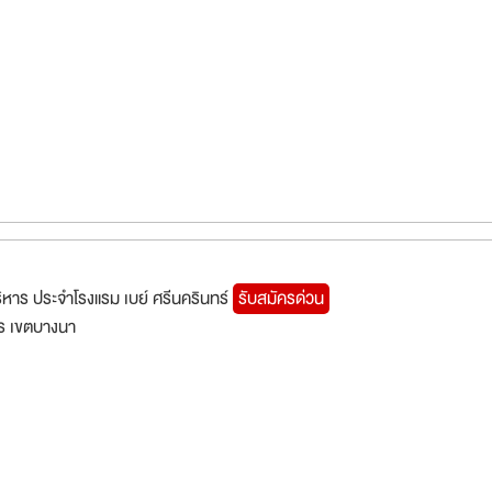
ิหาร ประจำโรงแรม เบย์ ศรีนครินทร์
รับสมัครด่วน
ร เขตบางนา