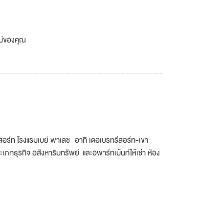
เม่ของคุณ
ีสอร์ท โรงแรมเบย์ พาเลช อาทิ เดอเบรทรีสอร์ท-เขา
ทธุรกิจ อสังหาริมทรัพย์ และอพาร์ทเม้นท์ให้เช่า หัอง