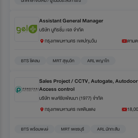
นักศึกษาจบใหม่ / ผู้ไม่มีประสบการณ์
Assistant General Manager
บริษัท นูทิรชั่น เจล จำกัด
กรุงเทพมหานคร เขตปทุมวัน
ตามต
BTS ชิดลม
MRT สุขุมวิท
ARL พญาไท
Sales Project / CCTV, Autogate, Autodoor,
Access control
บริษัท พงศ์ชัยพัฒนา (1977) จำกัด
กรุงเทพมหานคร เขตดินแดง
18,00
BTS พร้อมพงษ์
MRT เพชรบุรี
ARL มักกะสัน