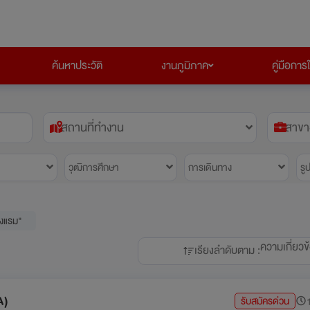
ค้นหาประวัติ
งานภูมิภาค
คู่มือการ
สถานที่ทำงาน
สาขา
วุฒิการศึกษา
การเดินทาง
รู
รงแรม"
ความเกี่ยวข
เรียงลำดับตาม :
A)
รับสมัครด่วน
1