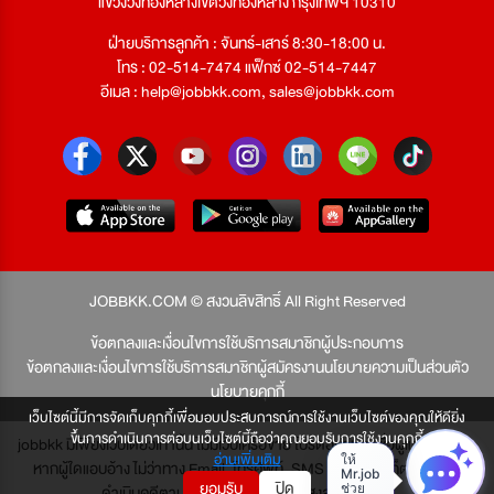
แขวงวังทองหลางเขตวังทองหลาง กรุงเทพฯ 10310
ฝ่ายบริการลูกค้า : จันทร์-เสาร์ 8:30-18:00 น.
โทร : 02-514-7474 แฟ็กซ์ 02-514-7447
อีเมล :
help@jobbkk.com
,
sales@jobbkk.com
JOBBKK.COM © สงวนลิขสิทธิ์ All Right Reserved
ข้อตกลงและเงื่อนไขการใช้บริการสมาชิกผู้ประกอบการ
ข้อตกลงและเงื่อนไขการใช้บริการสมาชิกผู้สมัครงาน
นโยบายความเป็นส่วนตัว
นโยบายคุกกี้
เว็บไซต์นี้มีการจัดเก็บคุกกี้เพื่อมอบประสบการณ์การใช้งานเว็บไซต์ของคุณให้ดียิ่ง
ขึ้นการดำเนินการต่อบนเว็บไซต์นี้ถือว่าคุณยอมรับการใช้งานคุกกี้
jobbkk มีเพียงเว็บเดียวเท่านั้น ไม่มีเว็บเครือข่าย โปรดอย่าหลงเชื่อผู้แอบอ้าง และ
อ่านเพิ่มเติม
หากผู้ใดแอบอ้าง ไม่ว่าทาง Email, โทรศัพท์, SMS หรือทางใดก็ตาม จะถูก
ยอมรับ
ปิด
ดำเนินคดีตามที่กฎหมายบัญญัติไว้สูงสุด